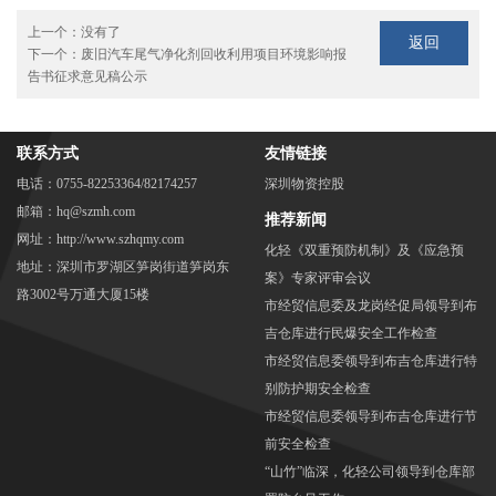
上一个：
没有了
返回
下一个：
废旧汽车尾气净化剂回收利用项目环境影响报
告书征求意见稿公示
联系方式
友情链接
电话：0755-82253364/82174257
深圳物资控股
邮箱：hq@szmh.com
推荐新闻
网址：http://www.szhqmy.com
化轻《双重预防机制》及《应急预
地址：深圳市罗湖区笋岗街道笋岗东
案》专家评审会议
路3002号万通大厦15楼
市经贸信息委及龙岗经促局领导到布
吉仓库进行民爆安全工作检查
市经贸信息委领导到布吉仓库进行特
别防护期安全检查
市经贸信息委领导到布吉仓库进行节
前安全检查
“山竹”临深，化轻公司领导到仓库部