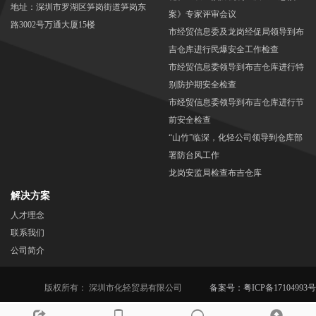
地址：深圳市罗湖区笋岗街道笋岗东
案》专家评审会议
路3002号万通大厦15楼
市经贸信息委及龙岗经促局领导到布
吉仓库进行民爆安全工作检查
市经贸信息委领导到布吉仓库进行特
别防护期安全检查
市经贸信息委领导到布吉仓库进行节
前安全检查
“山竹”临深，化轻公司领导到仓库部
署防台风工作
龙岗安监局检查布吉仓库
解决方案
人才理念
联系我们
公司简介
版权所有： 深圳市化轻贸易有限公司
备案号：粤ICP备17104993号