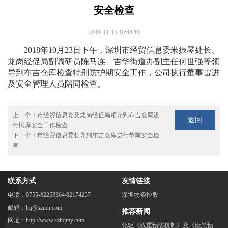
安全检查
2019-11-15 10:44:10
2018年10月23日下午，深圳市经贸信息委米振琴处长、
龙岗经促局副调研员陈马连、吉华街道办副主任何世强等领
导到布吉仓库检查特别防护期安全工作，公司执行董事雷进
及安全管理人员陪同检查。
上一个：
市经贸信息委及龙岗经促局领导到布吉仓库进
返回
行民爆安全工作检查
下一个：
市经贸信息委领导到布吉仓库进行节前安全检
查
联系方式
友情链接
电话：0755-82253364/82174257
深圳物资控股
邮箱：hq@szmh.com
推荐新闻
网址：http://www.szhqmy.com
化轻《双重预防机制》及《应急预